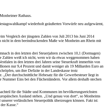
 Monheimer Rathaus.
ndestagswahlkampf wiederholt geäußerten Vorwürfe neu aufgewärmt,
beim Vergleich der jüngsten Zahlen von Juli 2013 bis Juni 2014
uch nicht in dem beeindruckenden Maße wie Monheim am Rhein mit
nach in den letzten drei Steuerjahren zwischen 10,1 (Dormagen)
diese Zahlen weiß ich nicht, wem wir da etwas weggenommen haben
tfalen in den letzten drei Jahren seine Steuerkraft immerhin von
ionen nur 9,4 Prozent und damit weniger als 19 Milliarden Euro an
öpfen, um ihre Defizite in der Landeskasse trotz
 „Der durchschnittliche Hebesatz für die Gewerbesteuer liegt in
e Nummer Eins bei den Flächenländern. Vor allem deshalb stechen
nachteil für die Städte und Kommunen im bevölkerungsreichsten
 europäischen Ausland stehen. „Und genau von dort“, so Monheims
nserer verlässlichen Steuerpolitik überzeugen können. Fakt ist:
 der Kasse.“