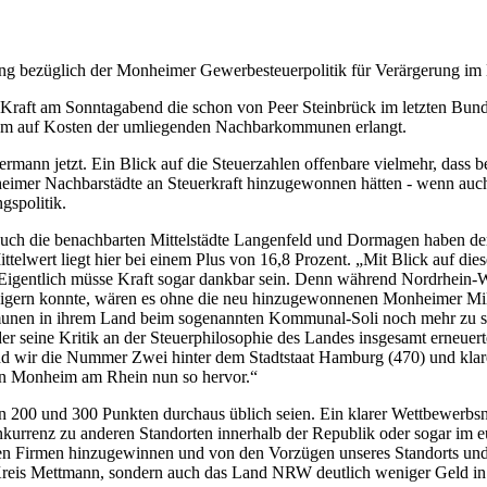
g bezüglich der Monheimer Gewerbesteuerpolitik für Verärgerung im
e Kraft am Sonntagabend die schon von Peer Steinbrück im letzten Bu
em auf Kosten der umliegenden Nachbarkommunen erlangt.
ermann jetzt. Ein Blick auf die Steuerzahlen offenbare vielmehr, dass 
heimer Nachbarstädte an Steuerkraft hinzugewonnen hätten - wenn a
gspolitik.
uch die benachbarten Mittelstädte Langenfeld und Dormagen haben dem
ttelwert liegt hier bei einem Plus von 16,8 Prozent. „Mit Blick auf 
Eigentlich müsse Kraft sogar dankbar sein. Denn während Nordrhein-Wes
teigern konnte, wären es ohne die neu hinzugewonnenen Monheimer Mill
en in ihrem Land beim sogenannten Kommunal-Soli noch mehr zu schr
seine Kritik an der Steuerphilosophie des Landes insgesamt erneuerte.
nd wir die Nummer Zwei hinter dem Stadtstaat Hamburg (470) und klar
k in Monheim am Rhein nun so hervor.“
en 200 und 300 Punkten durchaus üblich seien. Ein klarer Wettbewerbs
nkurrenz zu anderen Standorten innerhalb der Republik oder sogar im
uen Firmen hinzugewinnen und von den Vorzügen unseres Standorts und u
reis Mettmann, sondern auch das Land NRW deutlich weniger Geld in