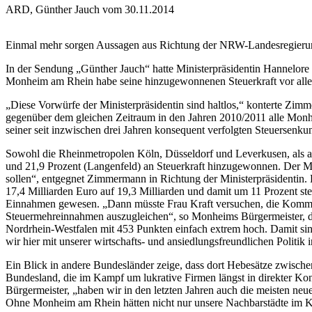
ARD, Günther Jauch vom 30.11.2014
Einmal mehr sorgen Aussagen aus Richtung der NRW-Landesregierun
In der Sendung „Günther Jauch“ hatte Ministerpräsidentin Hannelor
Monheim am Rhein habe seine hinzugewonnenen Steuerkraft vor all
„Diese Vorwürfe der Ministerpräsidentin sind haltlos,“ konterte Zimm
gegenüber dem gleichen Zeitraum in den Jahren 2010/2011 alle Mon
seiner seit inzwischen drei Jahren konsequent verfolgten Steuersenkun
Sowohl die Rheinmetropolen Köln, Düsseldorf und Leverkusen, als a
und 21,9 Prozent (Langenfeld) an Steuerkraft hinzugewonnen. Der Mi
sollen“, entgegnet Zimmermann in Richtung der Ministerpräsidentin. 
17,4 Milliarden Euro auf 19,3 Milliarden und damit um 11 Prozent s
Einnahmen gewesen. „Dann müsste Frau Kraft versuchen, die Kommun
Steuermehreinnahmen auszugleichen“, so Monheims Bürgermeister, der 
Nordrhein-Westfalen mit 453 Punkten einfach extrem hoch. Damit si
wir hier mit unserer wirtschafts- und ansiedlungsfreundlichen Politi
Ein Blick in andere Bundesländer zeige, dass dort Hebesätze zwisch
Bundesland, die im Kampf um lukrative Firmen längst in direkter Ko
Bürgermeister, „haben wir in den letzten Jahren auch die meisten ne
Ohne Monheim am Rhein hätten nicht nur unsere Nachbarstädte im K